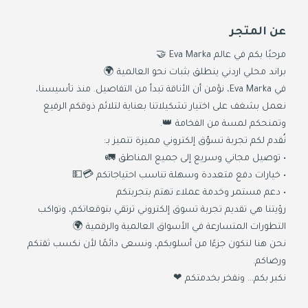
عن المتجر
مرحبًا بكم في عالم Eva Marka 🤝
براند محلي اردني ينطلق بثبات نحو العالمية 🌍
في Eva Marka، نؤمن أن الأناقة تبدأ من التفاصيل. منذ تأسيسنا،
نعمل بشغف على اختيار تشكيلاتنا بعناية لتلائم ذوقكم الرفيع
وتمنحكم لمسة من الفخامة 👑.
نُقدم لكم تجربة تسوّق إلكتروني مميزة تتميز بـ:
• توصيل مجاني وسريع إلى جميع المناطق 🚛
• خيارات دفع متعددة وسهلة تناسب احتياجاتكم 💳💵
• دعم مستمر وخدمة عملاء تهتم بتجربتكم
رؤيتنا هي تقديم تجربة تسوق إلكتروني ترتقي بتوقعاتكم، وتواكب
التطورات المتسارعة في الأسواق العالمية والرقمية 🌍
نحن هنا لنكون جزءًا من أسلوبكم، ونسعى دائمًا لأن نكسب ثقتكم
ورضاكم.
نكبر بكم… ونفخر بخدمتكم ❤